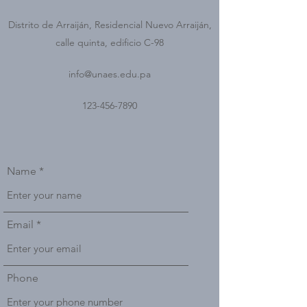
Distrito de Arraiján, Residencial Nuevo Arraiján,
calle quinta, edificio C-98
info@unaes.edu.pa
123-456-7890
Name
Email
Phone