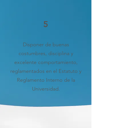
5
Disponer de buenas
costumbres, disciplina y
excelente comportamiento,
reglamentados en el Estatuto y
Reglamento Interno de la
Universidad.