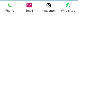
Phone
Email
Instagram
WhatsApp
2
Ser estudiante regular de la
universidad.
3
Contar con un índice