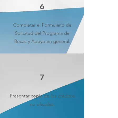
6
Completar el Formulario de
Solicitud del Programa de
Becas y Apoyo en general.
7
Presentar copia de los créditos
no oficiales.