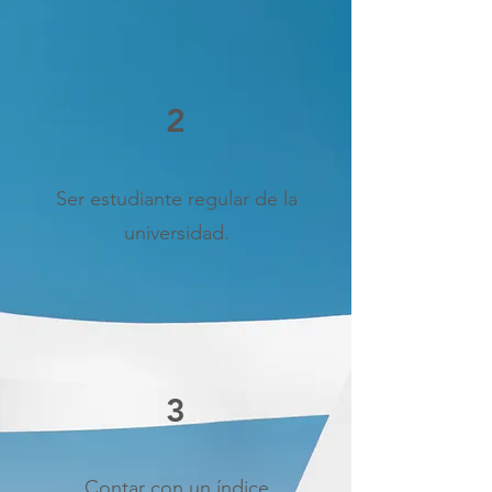
2
Ser estudiante regular de la
universidad.
3
Contar con un índice