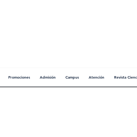
UNIVERSIDAD ABIERTA DE
ESTUDIOS ESPECIALIZADOS
Comprometidos con la Excelencia
Promociones
Admisión
Campus
Atención
Revista Cienc